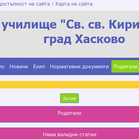
достъпност на сайта
::
Карта на сайта
ло
Новини
Екип
Нормативни документи
Родители
Архив
Родители
Няма валидни статии