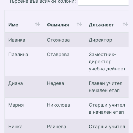
Търсене във всички колони:
Име
Фамилия
Длъжност
Иванка
Стоянова
Директор
Павлина
Ставрева
Заместник-
директор
учебна дейност
Диана
Недева
Главен учител
начален етап
Мария
Николова
Старши учител
в начален етап
Бинка
Райчева
Старши учител