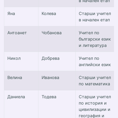
в начален етап
Яна
Колева
Старши учител
в начален етап
Антоанет
Чобанова
Учител по
български език
и литература
Никол
Добрева
Учител по
английски език
Велина
Иванова
Старши учител
по математика
Даниела
Тодева
Старши учител
по история и
цивилизации и
география и