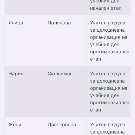
учебния ден
начален етап
Яница
Полянова
Учител в група
за целодневна
организация на
учебния ден
прогимназиален
етап
Нарин
Сюлейман
Учител в група
за целодневна
организация на
учебния ден
прогимназиален
етап
Жени
Цветковска
Учител в група
за целодневна