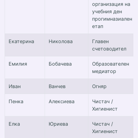
организация на
учебния ден
прогимназиален
етап
Екатерина
Николова
Главен
счетоводител
Емилия
Бобачева
Образователен
медиатор
Иван
Ванчев
Огняр
Пенка
Алексиева
Чистач /
Хигиенист
Елка
Юриева
Чистач /
Хигиенист