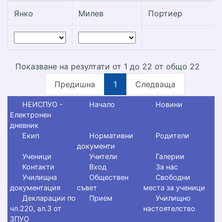
Янко
Милев
Портиер
Показване на резултати от 1 до 22 от общо 22
Предишна
1
Следваща
НЕИСПУО -
Начало
Новини
Електронен
дневник
Екип
Нормативни
Родители
документи
Ученици
Учители
Галерии
Контакти
Вход
За нас
Училищна
Обществен
Свободни
документация
съвет
места за ученици
Декларации по
Прием
Училищно
чл.220, ал.3 от
настоятелство
ЗПУО